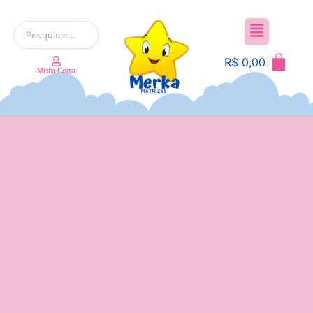
Ir
Menu
para
Pesquisar
o
por:
conteúdo
R$
0,00
Minha Conta