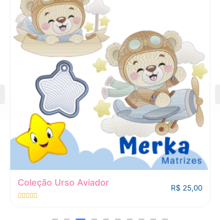
Coleção Cowtry-Boy
R$
55,00
A
v
a