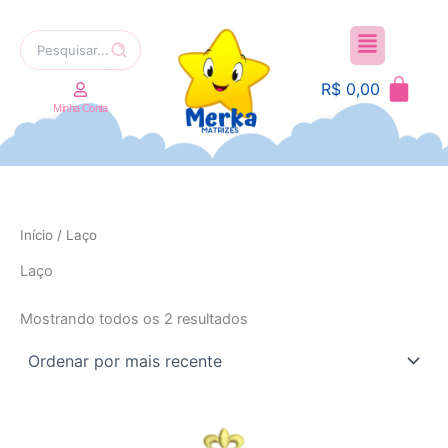
Ir
Menu
para
Pesquisar
o
por:
conteúdo
R$
0,00
Minha Conta
Início
/ Laço
Classificado
Laço
por
mais
recente
Mostrando todos os 2 resultados