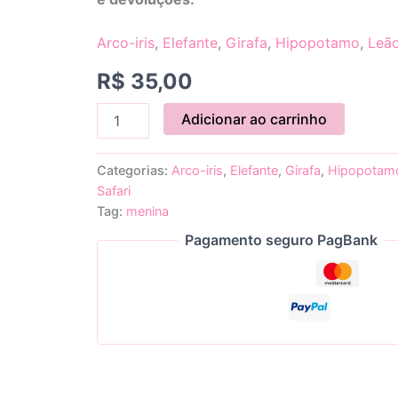
Arco-iris
,
Elefante
,
Girafa
,
Hipopotamo
,
Leã
R$
35,00
Adicionar ao carrinho
Categorias:
Arco-iris
,
Elefante
,
Girafa
,
Hipopotam
Safari
Tag:
menina
Pagamento seguro PagBank