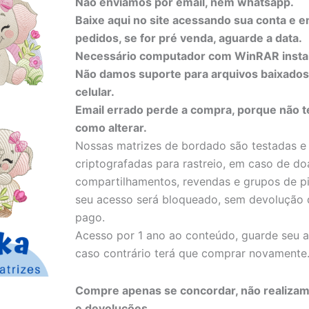
Não enviamos por email, nem whatsapp.
Iris
Baixe aqui no site acessando sua conta e 
Girls
pedidos, se for pré venda, aguarde a data.
quantidade
Necessário computador com WinRAR insta
Não damos suporte para arquivos baixado
celular.
Email errado perde a compra, porque não 
como alterar.
Nossas matrizes de bordado são testadas e
criptografadas para rastreio, em caso de do
compartilhamentos, revendas e grupos de pi
seu acesso será bloqueado, sem devolução 
pago.
Acesso por 1 ano ao conteúdo, guarde seu a
caso contrário terá que comprar novamente
Compre apenas se concordar, não realizam
e devoluções.