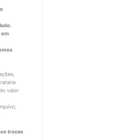
em
lado.
s em
temos
ações,
rataria
do valor
rquivo,
.
os trocas