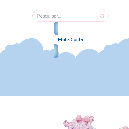
Ir
para
Pesquisar
o
por:
conteúdo
Minha Conta