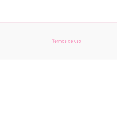
Termos de uso
0
0
Carrinho
Seu carrinho está vazio
Retornar para loja