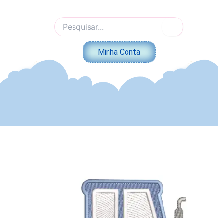
Ir
para
Pesquisar
o
por:
conteúdo
Minha Conta