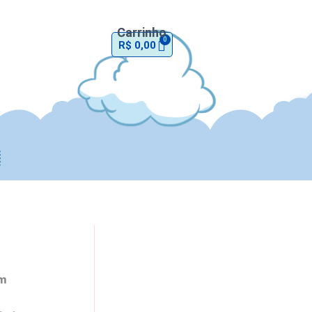
quantidade
Carrinho
R$
0,00
em