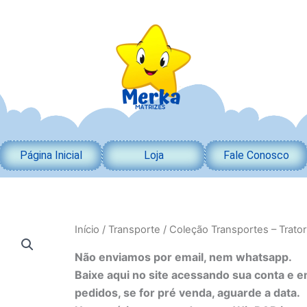
Página Inicial
Loja
Fale Conosco
Coleção
Início
/
Transporte
/ Coleção Transportes – Trator
Transportes
-
Não enviamos por email, nem whatsapp.
Trator
Baixe aqui no site acessando sua conta e 
quantidade
pedidos, se for pré venda, aguarde a data.