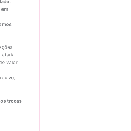
lado.
s em
temos
ações,
rataria
do valor
rquivo,
.
os trocas