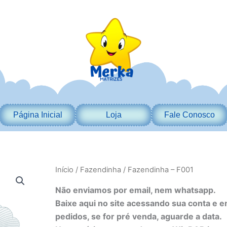
Página Inicial
Loja
Fale Conosco
Fazendinha
Início
/
Fazendinha
/ Fazendinha – F001
-
F001
Não enviamos por email, nem whatsapp.
quantidade
Baixe aqui no site acessando sua conta e 
pedidos, se for pré venda, aguarde a data.