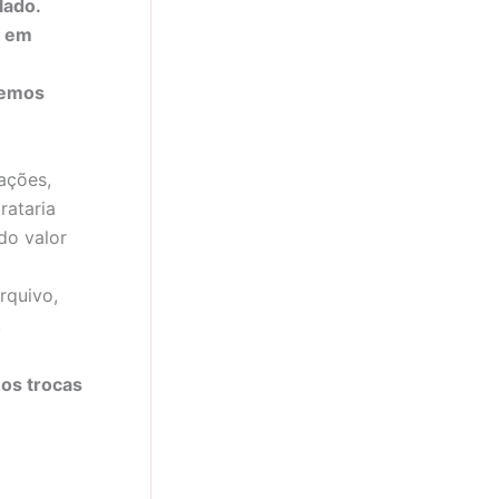
lado.
s em
temos
ações,
rataria
do valor
rquivo,
.
os trocas