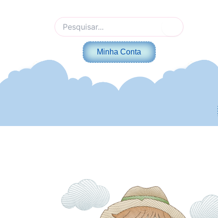
Ir
para
Pesquisar
o
por:
conteúdo
Minha Conta