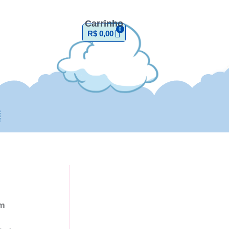
Carrinho
R$
0,00
em