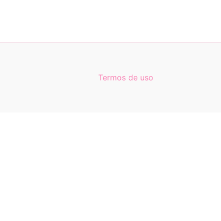
Termos de uso
0
0
Carrinho
Seu carrinho está vazio
Retornar para loja