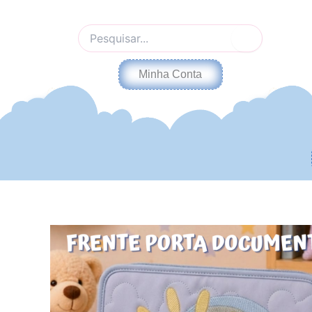
Ir
para
Pesquisar
o
por:
conteúdo
Minha Conta