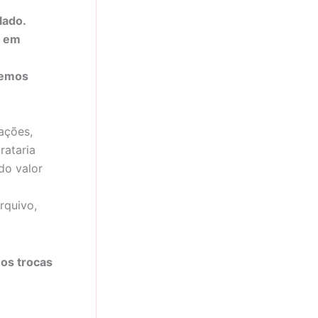
lado.
s em
temos
ações,
rataria
do valor
rquivo,
.
os trocas