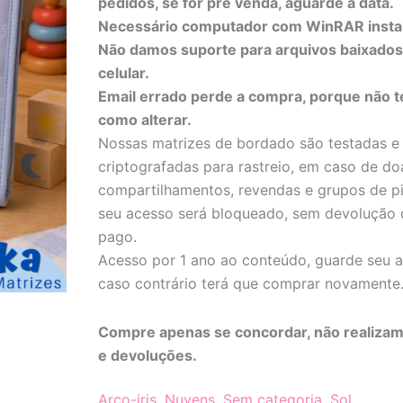
pedidos, se for pré venda, aguarde a data.
Amanhecer
quantidade
Necessário computador com WinRAR insta
Não damos suporte para arquivos baixado
celular.
Email errado perde a compra, porque não 
como alterar.
Nossas matrizes de bordado são testadas e
criptografadas para rastreio, em caso de do
compartilhamentos, revendas e grupos de pi
seu acesso será bloqueado, sem devolução 
pago.
Acesso por 1 ano ao conteúdo, guarde seu a
caso contrário terá que comprar novamente
Compre apenas se concordar, não realizam
e devoluções.
Arco-iris
,
Nuvens
,
Sem categoria
,
Sol