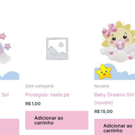
Sem categoria
Nuvens
 Sol
Protegido: teste pb
Baby Dreams Girl
(nuvem)
R$
1,00
R$
15,00
Adicionar ao
carrinho
Adicionar ao
carrinho