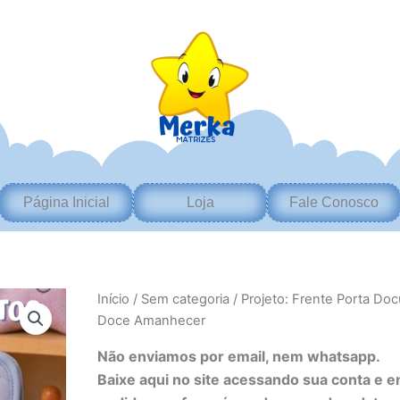
Página Inicial
Loja
Fale Conosco
Projeto:
Início
/
Sem categoria
/ Projeto: Frente Porta Do
Frente
Doce Amanhecer
Porta
Documentos
Não enviamos por email, nem whatsapp.
-
Baixe aqui no site acessando sua conta e 
Doce