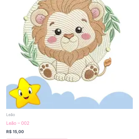
Leão
Leão – 002
R$
15,00